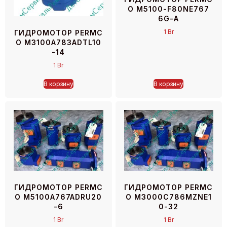
O M5100-F80NE767
6G-A
1
Br
ГИДРОМОТОР PERMC
O M3100A783ADTL10
-14
1
Br
В корзину
В корзину
ГИДРОМОТОР PERMC
ГИДРОМОТОР PERMC
O M5100A767ADRU20
O M3000C786MZNE1
-6
0-32
1
Br
1
Br