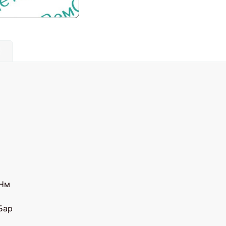
)
 Нм
Бар