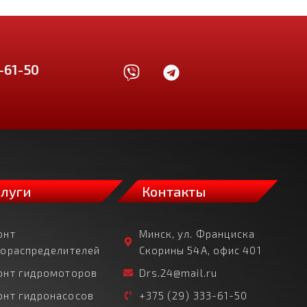
-61-50
слуги
Контакты
онт
Минск, ул. Франциска
рораспределителей
Скорины 54А, офис 401
онт гидромоторов
Drs.24@mail.ru
онт гидронасосов
+375 (29) 333-61-50