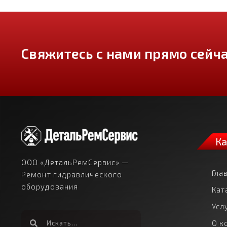
Свяжитесь с нами прямо сейча
Ка
ООО «ДетальРемСервис» —
Гла
Ремонт гидравлического
оборудования
Кат
Усл
О к