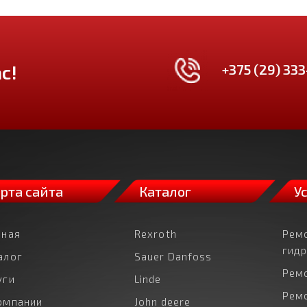
+375 (29) 333
с!
рта сайта
Каталог
У
вная
Rexroth
Рем
гид
алог
Sauer Danfoss
Рем
уги
Linde
Рем
омпании
John deere