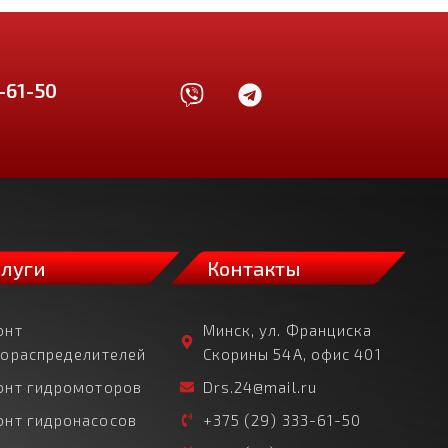
-61-50
слуги
Контакты
онт
Минск, ул. Франциска
рораспределителей
Скорины 54А, офис 401
онт гидромоторов
Drs.24@mail.ru
онт гидронасосов
+375 (29) 333-61-50