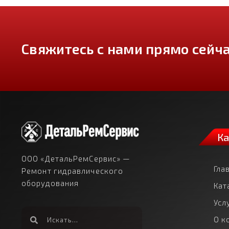
Свяжитесь с нами прямо сейча
Ка
ООО «ДетальРемСервис» —
Гла
Ремонт гидравлического
оборудования
Кат
Усл
О к