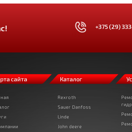
+375 (29) 333
с!
рта сайта
Каталог
У
вная
Rexroth
Рем
гид
алог
Sauer Danfoss
Рем
уги
Linde
Рем
омпании
John deere