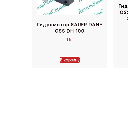
Гид
OS
Гидромотор SAUER DANF
OSS DH 100
1
Br
В корзину