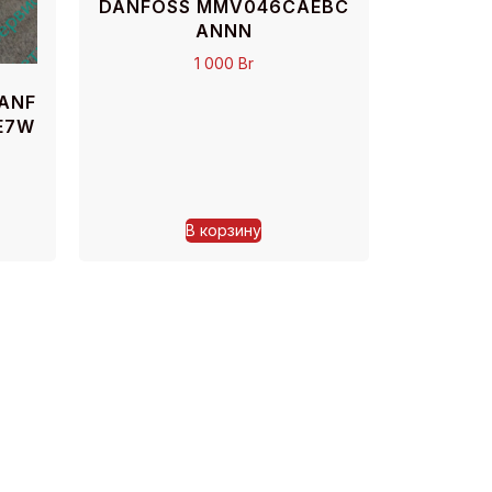
DANFOSS MMV046CAEBC
ANNN
1 000
Br
DANF
E7W
В корзину