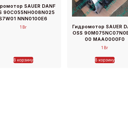
ромотор SAUER DANF
S 90C055NH008N025
S7W01 NNN0100E6
Гидромотор SAUER 
1
Br
OSS 90M075NC07N0
00 MAA0000F0
1
Br
В корзину
В корзину