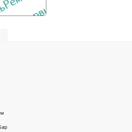
)
Нм
Бар