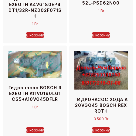
52L-PSD62N00
EXROTH A4VG180EP4
DT1/32R-NZD02F071S
1
Br
H
1
Br
В корзину
В корзину
Гидронасос BOSCH R
EXROTH A11VO190LG1
CS5+A10VO45DFLR
ГИДРОНАСОС ХОДА A
20VGO45 BOSCH REX
1
Br
ROTH
3 500
Br
В корзину
В корзину