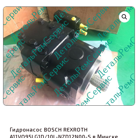
Гидронасос BOSCH REXROTH
A11VO95LG1D/10L-NZD12N00-S в Минске