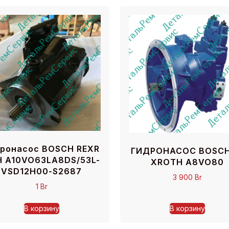
ронасос BOSCH REXR
ГИДРОНАСОС BOSCH
 A10VO63LA8DS/53L-
XROTH A8VO80
VSD12H00-S2687
3 900
Br
1
Br
В корзину
В корзину