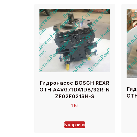
Гидронасос BOSCH REXR
Гид
OTH A4VG71DA1D8/32R-N
OTH
ZF02F021SH-S
1
Br
В корзину