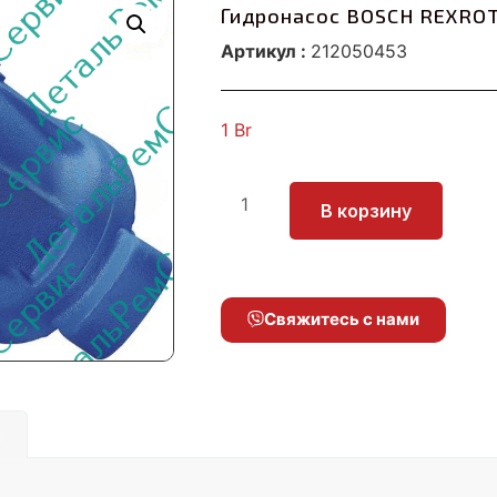
Гидронасос BOSCH REXROT
Артикул :
212050453
1
Br
В корзину
Свяжитесь с нами
)