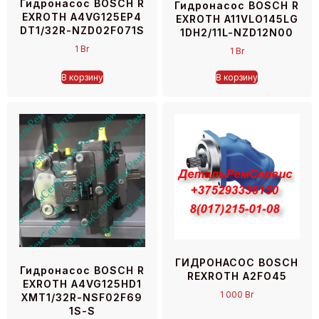
Гидронасос BOSCH R
Гидронасос BOSCH R
EXROTH A4VG125EP4
EXROTH A11VLO145LG
DT1/32R-NZD02F071S
1DH2/11L-NZD12N00
1
Br
1
Br
В корзину
В корзину
ГИДРОНАСОС BOSCH
Гидронасос BOSCH R
REXROTH A2FO45
EXROTH A4VG125HD1
1 000
Br
XMT1/32R-NSF02F69
1S-S