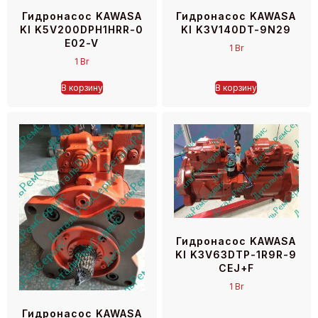
Гидронасос KAWASA
Гидронасос KAWASA
KI K5V200DPH1HRR-0
KI K3V140DT-9N29
E02-V
1
Br
1
Br
В корзину
В корзину
Гидронасос KAWASA
KI K3V63DTP-1R9R-9
CEJ+F
1
Br
Гидронасос KAWASA