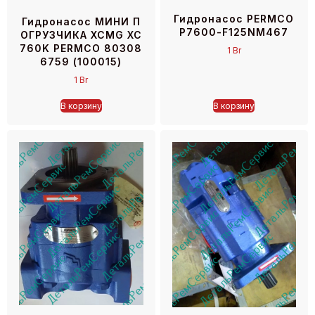
Гидронасос PERMCO
Гидронасос МИНИ П
P7600-F125NM467
ОГРУЗЧИКА XCMG XC
760K PERMCO 80308
1
Br
6759 (100015)
1
Br
В корзину
В корзину