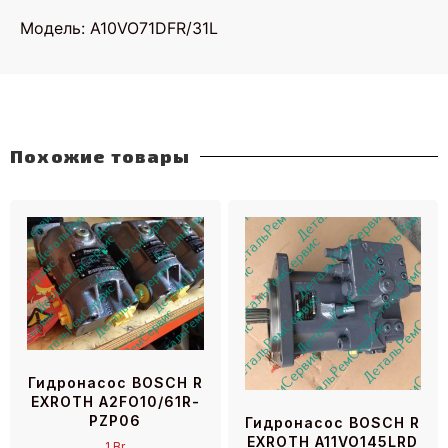
Модель: A10VO71DFR/31L
Похожие товары
Гидронасос BOSCH R
EXROTH A2FO10/61R-
PZP06
Гидронасос BOSCH R
EXROTH A11VO145LRD
1
Br