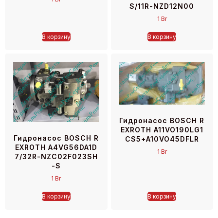
S/11R-NZD12N00
1
Br
В корзину
В корзину
Гидронасос BOSCH R
EXROTH A11VO190LG1
Гидронасос BOSCH R
CS5+A10VO45DFLR
EXROTH A4VG56DA1D
1
Br
7/32R-NZC02F023SH
-S
1
Br
В корзину
В корзину