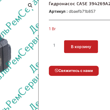
Гидронасос CASE 394269A
Артикул :
dbaefb71b857
1
Br
В корзину
Свяжитесь с нами