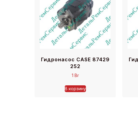
Гидронасос CASE 87429
Ги
252
1
Br
В корзину