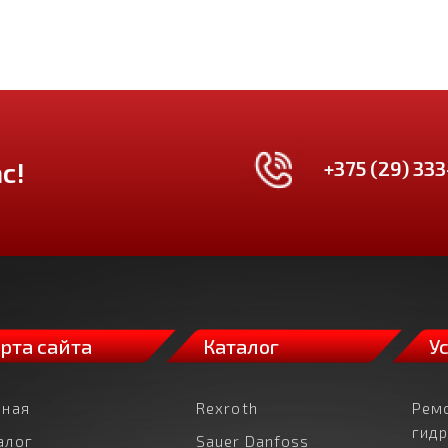
+375 (29) 333
с!
рта сайта
Каталог
У
вная
Rexroth
Рем
гид
алог
Sauer Danfoss