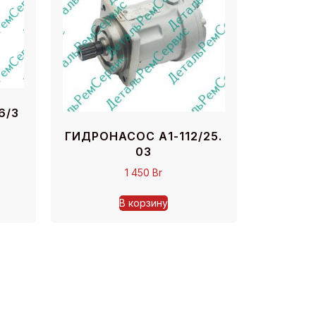
6/3
ГИДРОНАСОС А1-112/25.
03
1 450
Br
В корзину