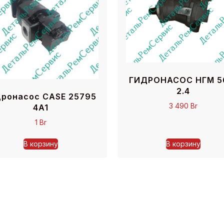
ГИДРОНАСОС НГМ 5
2.4
дронасос CASE 25795
3 490
Br
4A1
1
Br
В корзину
В корзину