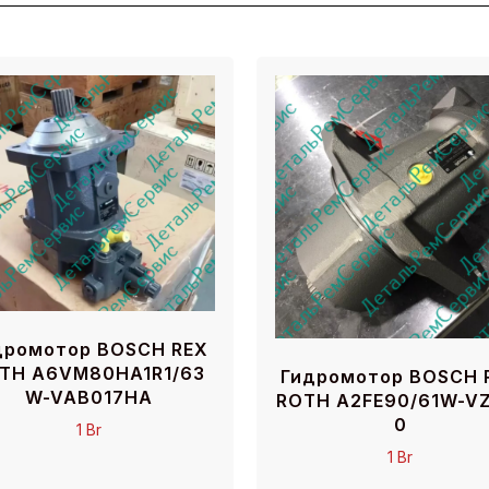
дромотор BOSCH REX
TH A6VM80HA1R1/63
Гидромотор BOSCH 
W-VAB017HA
ROTH A2FE90/61W-VZ
0
1
Br
1
Br