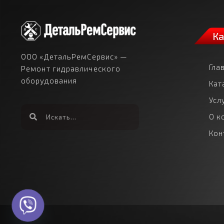
Ка
ООО «ДетальРемСервис» —
Гла
Ремонт гидравлического
оборудования
Кат
Усл
О к
Кон