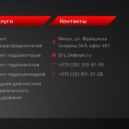
слуги
Контакты
онт
Минск, ул. Франциска
рораспределителей
Скорины 54А, офис 401
онт гидромоторов
Drs.24@mail.ru
онт гидронасосов
+375 (29) 333-61-50
онт гидроцилиндров
+375 (33) 911-37-28
дная диагностика
равлического
рудования