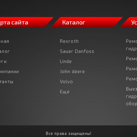
рта сайта
Каталог
У
вная
Rexroth
Рем
гид
алог
Sauer Danfoss
Рем
уги
Linde
Рем
омпании
John deere
Рем
такты
Volvo
Выез
Еще
гид
обо
Все права защищены!