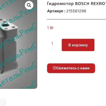
Гидромотор BOSCH REXROT
Артикул :
215561298
1
Br
В корзину
Свяжитесь с нами
)