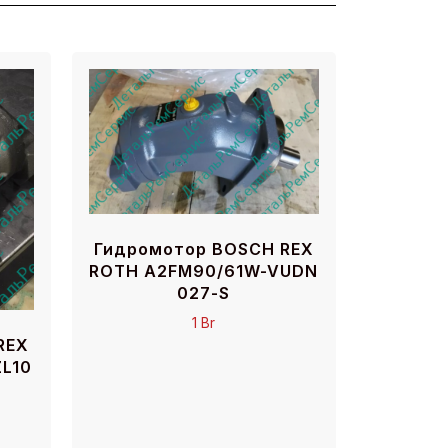
Гидромотор BOSCH REX
ROTH A2FM90/61W-VUDN
027-S
1
Br
REX
L10