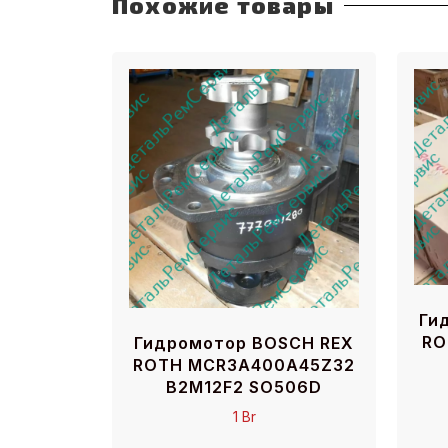
Похожие товары
Ги
RO
Гидромотор BOSCH REX
ROTH MCR3A400A45Z32
B2M12F2 SO506D
1
Br