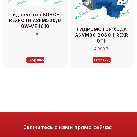
Гидромотор BOSCH
REXROTH A2FM500/6
0W-VZH010
ГИДРОМОТОР ХОДА
1
Br
A6VM80 BOSCH REXR
OTH
4 999
Br
В корзину
В корзину
Свяжитесь с нами прямо сейчас!