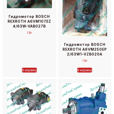
Гидромотор BOSCH
REXROTH A6VM107EZ
4/63W-VAB027B
1
Br
Гидромотор BOSCH
REXROTH A6VM250EP
2/63W1-VZB020A
1
Br
В корзину
В корзину