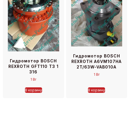
Гидромотор BOSCH
Гидромотор BOSCH
REXROTH A6VM107HA
REXROTH GFT110 T3 1
2T/63W-VAB010A
316
1
Br
1
Br
В корзину
В корзину