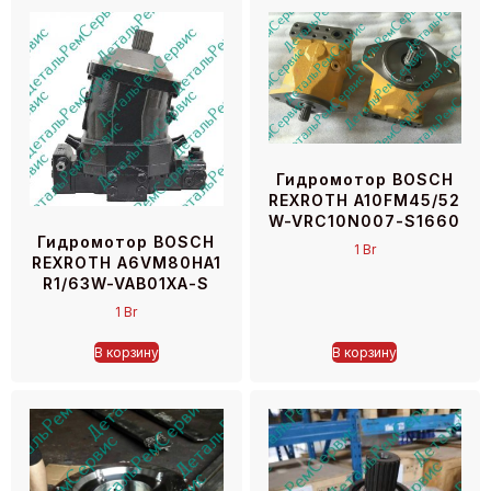
Гидромотор BOSCH
REXROTH A10FM45/52
W-VRC10N007-S1660
Гидромотор BOSCH
1
Br
REXROTH A6VM80HA1
R1/63W-VAB01XA-S
1
Br
В корзину
В корзину