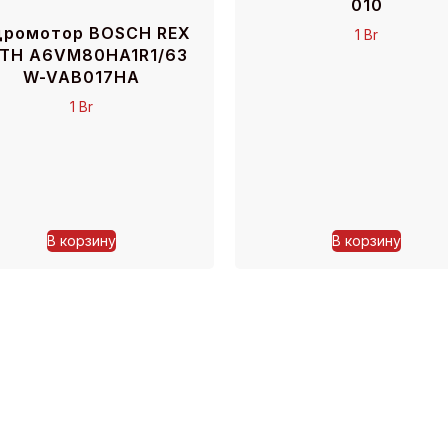
010
дромотор BOSCH REX
1
Br
TH A6VM80HA1R1/63
W-VAB017HA
1
Br
В корзину
В корзину