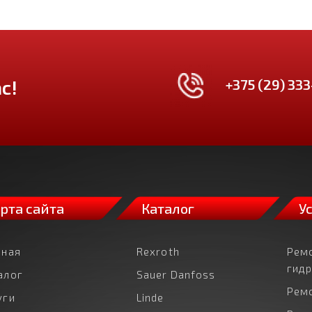
+375 (29) 333
с!
рта сайта
Каталог
У
вная
Rexroth
Рем
гид
алог
Sauer Danfoss
Рем
уги
Linde