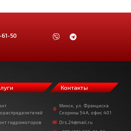
-61-50
слуги
Контакты
онт
Минск, ул. Франциска
рораспределителей
Скорины 54А, офис 401
онт гидромоторов
Drs.24@mail.ru