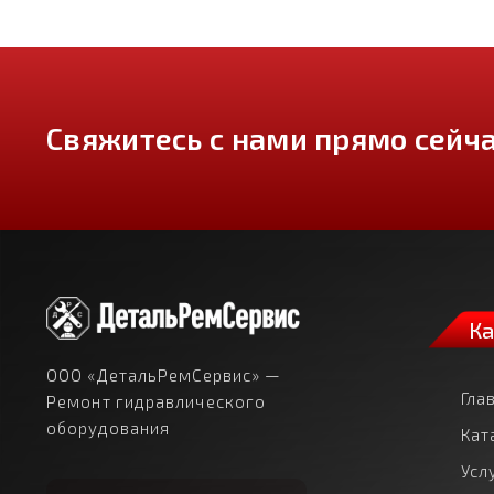
Свяжитесь с нами прямо сейча
Ка
ООО «ДетальРемСервис» —
Гла
Ремонт гидравлического
оборудования
Кат
Усл