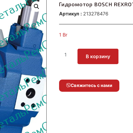
Гидромотор BOSCH REXRO
Артикул :
213278476
1
Br
В корзину
Свяжитесь с нами