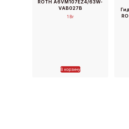
ROTH A6VM107EZ4/63W-
VAB027B
Ги
RO
1
Br
В корзину