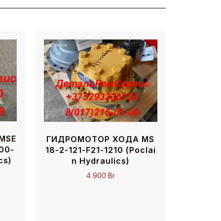
MSE
ГИДРОМОТОР ХОДА MS
00-
18-2-121-F21-1210 (Poclai
cs)
n Hydraulics)
4 900
Br