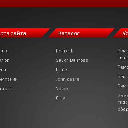
рта сайта
Каталог
У
вная
Rexroth
Рем
гид
алог
Sauer Danfoss
Рем
уги
Linde
Рем
омпании
John deere
Рем
такты
Volvo
Выез
Еще
гид
обо