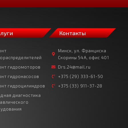
слуги
Контакты
онт
Минск, ул. Франциска
рораспределителей
Скорины 54А, офис 401
онт гидромоторов
Drs.24@mail.ru
онт гидронасосов
+375 (29) 333-61-50
онт гидроцилиндров
+375 (33) 911-37-28
дная диагностика
равлического
рудования