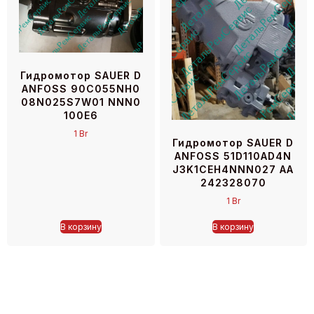
Гидромотор SAUER D
ANFOSS 90C055NH0
08N025S7W01 NNN0
100E6
1
Br
Гидромотор SAUER D
ANFOSS 51D110AD4N
J3K1CEH4NNN027 AA
242328070
1
Br
В корзину
В корзину