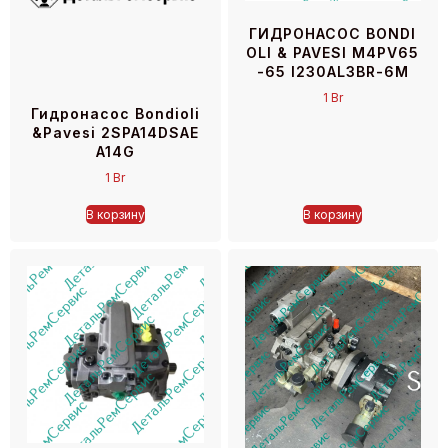
ГИДРОНАСОС BONDI
OLI & PAVESI M4PV65
-65 I230AL3BR-6M
1
Br
Гидронасос Bondioli
&Pavesi 2SPA14DSAE
A14G
1
Br
В корзину
В корзину