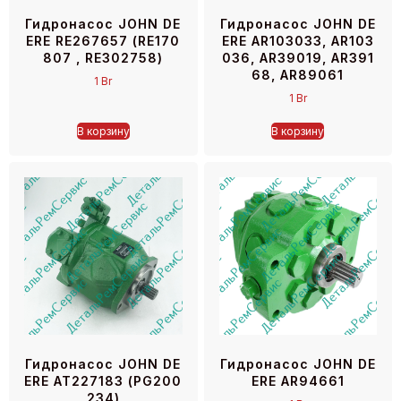
Гидронасос JOHN DE
Гидронасос JOHN DE
ERE RE267657 (RE170
ERE AR103033, AR103
807 , RE302758)
036, AR39019, AR391
68, AR89061
1
Br
1
Br
В корзину
В корзину
Гидронасос JOHN DE
Гидронасос JOHN DE
ERE АТ227183 (PG200
ERE AR94661
234)