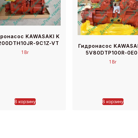
дронасос KAWASAKI K
200DTH10JR-9C1Z-VT
Гидронасос KAWASAK
5V80DTP100R-0E0
1
Br
1
Br
В корзину
В корзину