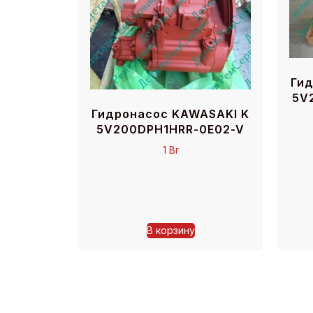
Ги
5V
Гидронасос KAWASAKI K
5V200DPH1HRR-0E02-V
1
Br
В корзину