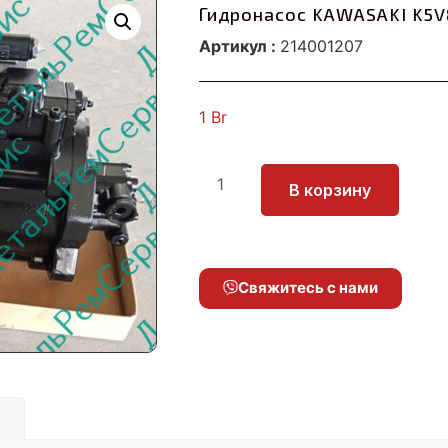
Гидронасос KAWASAKI K5
Артикул :
214001207
1
Br
В корзину
Свяжитесь с нами
)