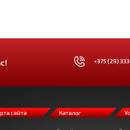
+375 (29) 333
с!
рта сайта
Каталог
У