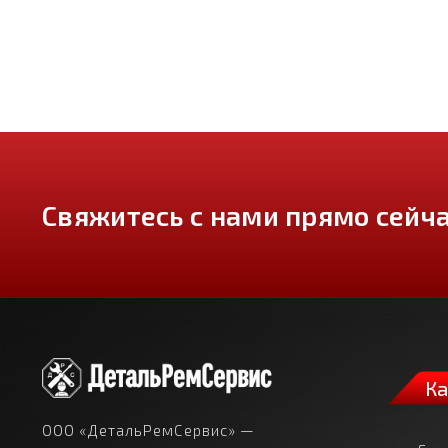
Свяжитесь с нами прямо сейча
Ка
ООО «ДетальРемСервис» —