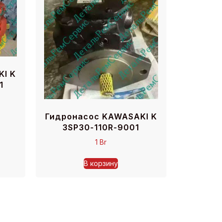
I K
1
Гидронасос KAWASAKI K
3SP30-110R-9001
1
Br
В корзину