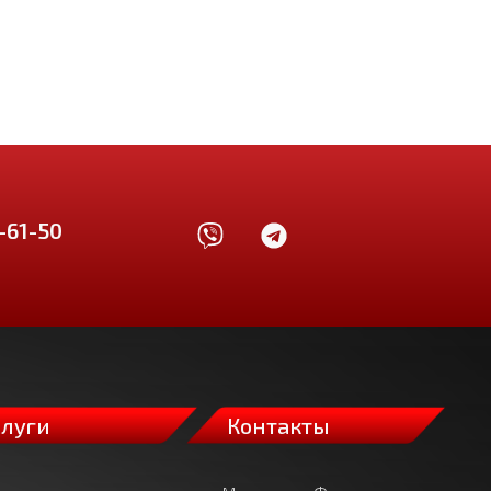
-61-50
слуги
Контакты