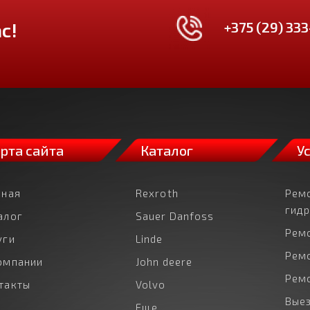
+375 (29) 333
с!
рта сайта
Каталог
У
вная
Rexroth
Рем
гид
алог
Sauer Danfoss
Рем
уги
Linde
Рем
омпании
John deere
Рем
такты
Volvo
Выез
Еще