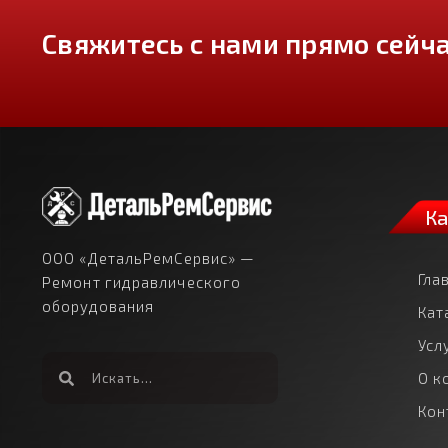
Свяжитесь с нами прямо сейча
Ка
ООО «ДетальРемСервис» —
Гла
Ремонт гидравлического
оборудования
Кат
Усл
О к
Кон