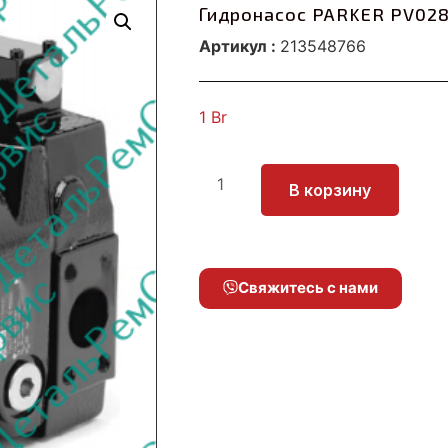
Гидронасос PARKER PV028
Артикул :
213548766
1
Br
В корзину
Свяжитесь с нами