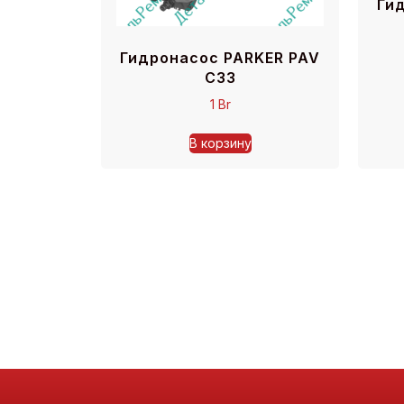
Ги
Гидронасос PARKER PAV
C33
1
Br
В корзину