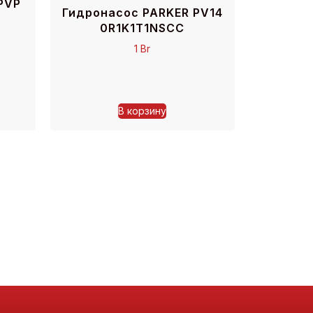
PVP
Гидронасос PARKER PV14
0R1K1T1NSCC
1
Br
В корзину