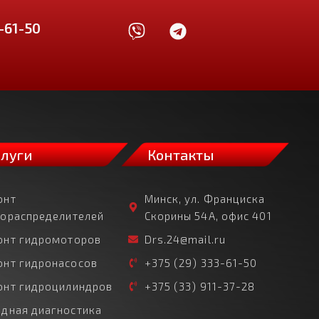
-61-50
слуги
Контакты
онт
Минск, ул. Франциска
рораспределителей
Скорины 54А, офис 401
онт гидромоторов
Drs.24@mail.ru
онт гидронасосов
+375 (29) 333-61-50
онт гидроцилиндров
+375 (33) 911-37-28
дная диагностика