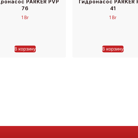
дронасос PARKER PVP
Гидронасос PARKER 
76
41
1
Br
1
Br
В корзину
В корзину