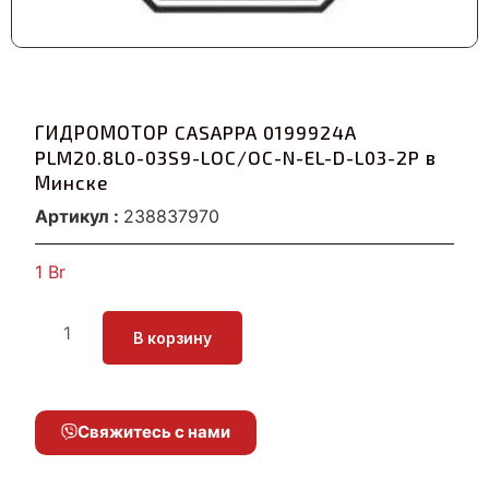
ГИДРОМОТОР CASAPPA 0199924A
PLM20.8L0-03S9-LOC/OC-N-EL-D-L03-2P в
Минске
Артикул :
238837970
1
Br
В корзину
Свяжитесь с нами