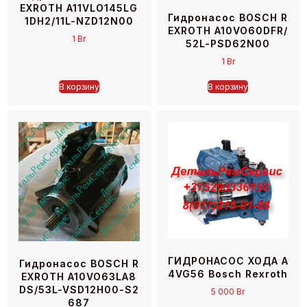
EXROTH A11VLO145LG
Гидронасос BOSCH R
1DH2/11L-NZD12N00
EXROTH A10VO60DFR/
1
Br
52L-PSD62N00
1
Br
В корзину
В корзину
ГИДРОНАСОС ХОДА A
Гидронасос BOSCH R
4VG56 Bosch Rexroth
EXROTH A10VO63LA8
DS/53L-VSD12H00-S2
5 000
Br
687