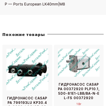
P — Ports European LK40mm|M8
Похожие товары
ГИДРОНАСОС CASAP
PA 00372920 PLP10.1,
5D0-81E1-LBB/BA-N-E
L-FS 00372920
ГИДРОНАСОС CASAP
PA 799193LU KP30.4
1
Br