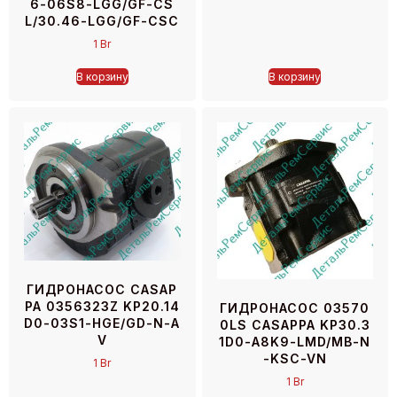
6-06S8-LGG/GF-CS
L/30.46-LGG/GF-CSC
1
Br
В корзину
В корзину
ГИДРОНАСОС CASAP
PA 0356323Z KP20.14
ГИДРОНАСОС 03570
D0-03S1-HGE/GD-N-A
0LS CASAPPA KP30.3
V
1D0-A8K9-LMD/MB-N
-KSC-VN
1
Br
1
Br