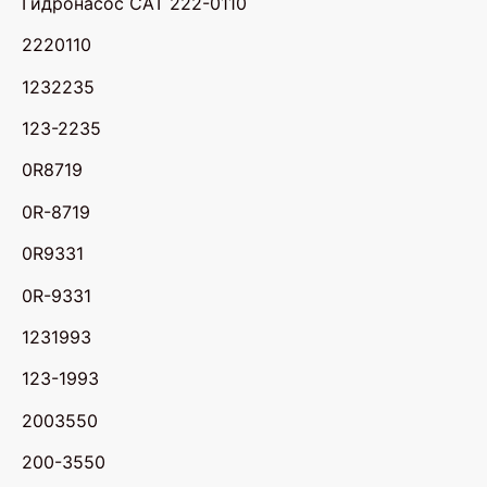
Гидронасос CAT 222-0110
2220110
1232235
123-2235
0R8719
0R-8719
0R9331
0R-9331
1231993
123-1993
2003550
200-3550