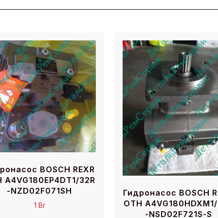
ронасос BOSCH REXR
 A4VG180EP4DT1/32R
-NZD02F071SH
Гидронасос BOSCH 
OTH A4VG180HDXM1/
1
Br
-NSD02F721S-S