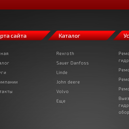
рта сайта
Каталог
У
вная
Rexroth
Рем
гид
алог
Sauer Danfoss
Рем
уги
Linde
Рем
омпании
John deere
Рем
такты
Volvo
Выез
Еще
гид
обо