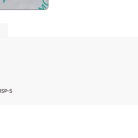
)
1SP-S