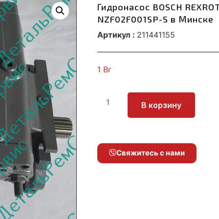
Гидронасос BOSCH REXRO
NZF02F001SP-S в Минске
Артикул :
211441155
1
Br
В корзину
Свяжитесь с нами