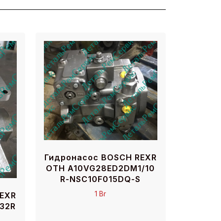
Гидронасос BOSCH REXR
OTH A10VG28ED2DM1/10
R-NSC10F015DQ-S
1
Br
REXR
32R