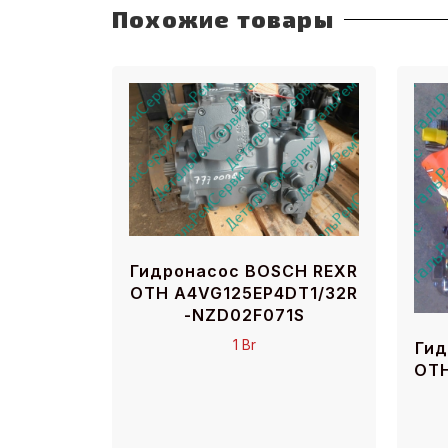
Похожие товары
Гидронасос BOSCH REXR
OTH A4VG125EP4DT1/32R
-NZD02F071S
1
Br
Гид
OTH