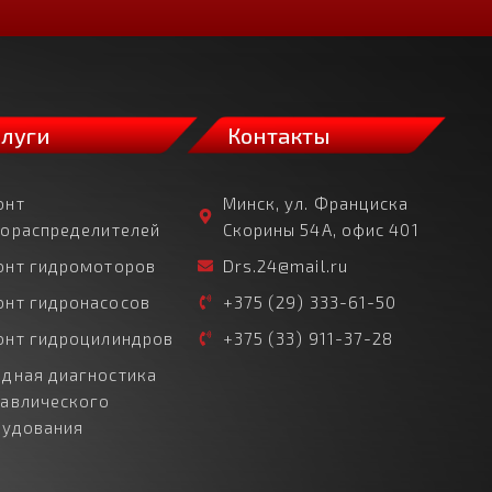
слуги
Контакты
онт
Минск, ул. Франциска
рораспределителей
Скорины 54А, офис 401
онт гидромоторов
Drs.24@mail.ru
онт гидронасосов
+375 (29) 333-61-50
онт гидроцилиндров
+375 (33) 911-37-28
дная диагностика
равлического
рудования