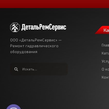
Ка
ООО «ДетальРемСервис» —
Гла
Ремонт гидравлического
оборудования
Кат
Усл
О к
Кон