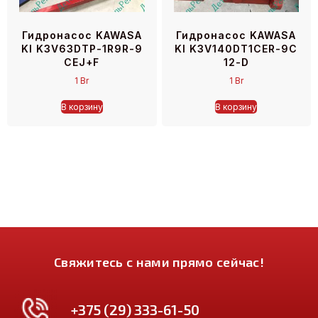
Гидронасос KAWASA
Гидронасос KAWASA
KI K3V63DTP-1R9R-9
KI K3V140DT1CER-9C
CEJ+F
12-D
1
Br
1
Br
В корзину
В корзину
Свяжитесь с нами прямо сейчас!
+375 (29) 333-61-50