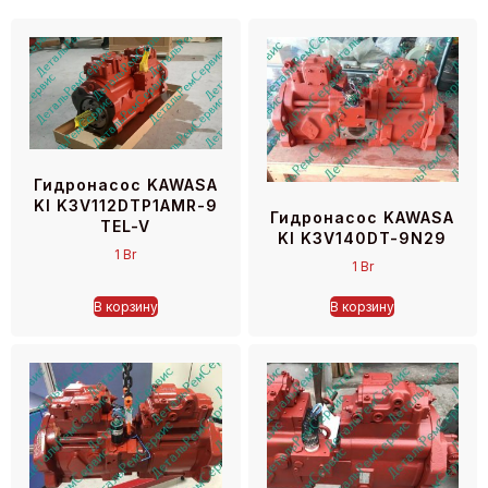
Гидронасос KAWASA
KI K3V112DTP1AMR-9
Гидронасос KAWASA
TEL-V
KI K3V140DT-9N29
1
Br
1
Br
В корзину
В корзину