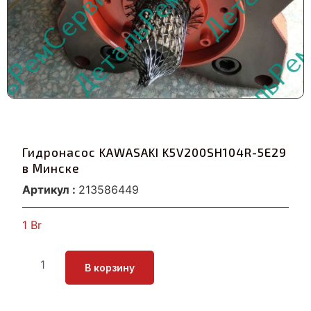
Гидронасос KAWASAKI K5V200SH104R-5E29
в Минске
Артикул :
213586449
1
Br
В корзину